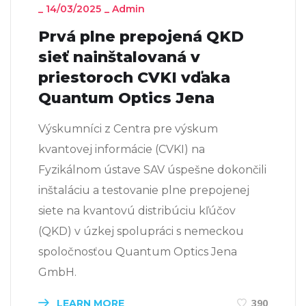
_
14/03/2025
_
Admin
Prvá plne prepojená QKD
sieť nainštalovaná v
priestoroch CVKI vďaka
Quantum Optics Jena
Výskumníci z Centra pre výskum
kvantovej informácie (CVKI) na
Fyzikálnom ústave SAV úspešne dokončili
inštaláciu a testovanie plne prepojenej
siete na kvantovú distribúciu kľúčov
(QKD) v úzkej spolupráci s nemeckou
spoločnosťou Quantum Optics Jena
GmbH.
LEARN MORE
390