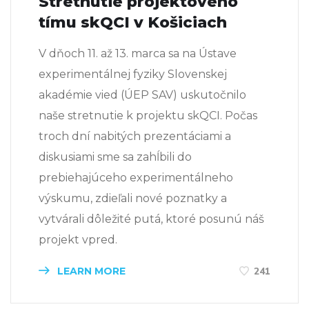
Stretnutie projektového
tímu skQCI v Košiciach
V dňoch 11. až 13. marca sa na Ústave
experimentálnej fyziky Slovenskej
akadémie vied (ÚEP SAV) uskutočnilo
naše stretnutie k projektu skQCI. Počas
troch dní nabitých prezentáciami a
diskusiami sme sa zahĺbili do
prebiehajúceho experimentálneho
výskumu, zdieľali nové poznatky a
vytvárali dôležité putá, ktoré posunú náš
projekt vpred.
LEARN MORE
241