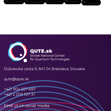
Facebook
Instagram
LinkedIn
Twitter
YouTube
Dúbravská cesta 9,
841 04 Bratislava, Slovakia
qute@qute.sk
+421 904 507 697
+421 2 209 107 31
Find us on social media