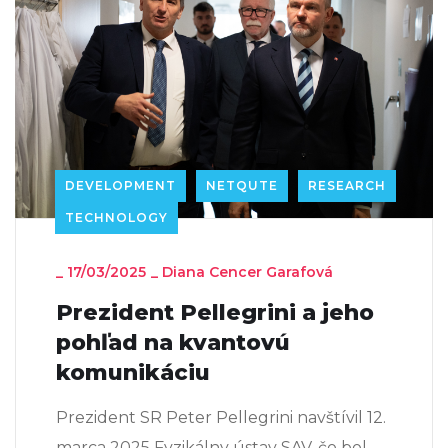
DEVELOPMENT
NETQUTE
RESEARCH
TECHNOLOGY
_
17/03/2025
_
Diana Cencer Garafová
Prezident Pellegrini a jeho
pohľad na kvantovú
komunikáciu
Prezident SR Peter Pellegrini navštívil 12.
marca 2025 Fyzikálny ústav SAV, čo bol