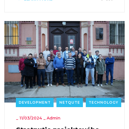
DEVELOPMENT
NETQUTE
TECHNOLOGY
_
11/03/2024
_
Admin