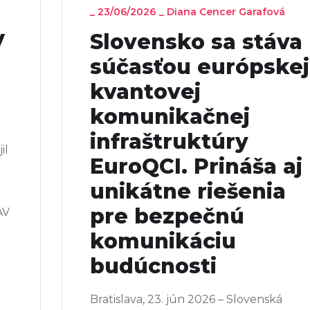
_
23/06/2026
_
Diana Cencer Garafová
V
Slovensko sa stáva
súčasťou európskej
kvantovej
komunikačnej
infraštruktúry
il
EuroQCI. Prináša aj
unikátne riešenia
pre bezpečnú
AV
komunikáciu
budúcnosti
Bratislava, 23. jún 2026 – Slovenská