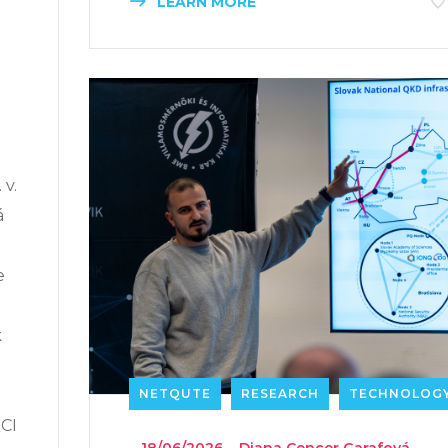
LEARN MORE
 v.
á
e
k
NETQUTE
RESEARCH
TECHNOLOG
QCI
_
18/06/2026
_
Diana Cencer Garafová