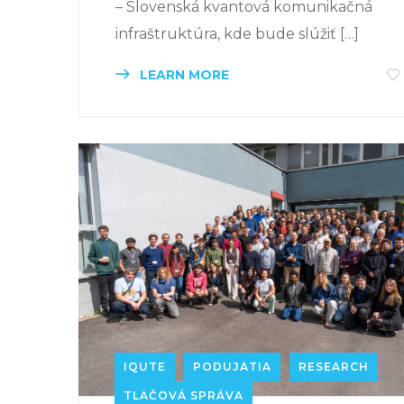
– Slovenská kvantová komunikačná
infraštruktúra, kde bude slúžiť […]
LEARN MORE
IQUTE
PODUJATIA
RESEARCH
TLAČOVÁ SPRÁVA