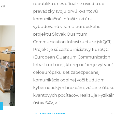
republika dnes oficiálne uviedla do
29
prevádzky svoju prvú kvantovú
komunikačnú infraštruktúru
vybudovanú v rámci európskeho
projektu Slovak Quantum
Communication Infrastructure (skQCI).
Projekt je súčasťou iniciatívy EuroQCI
(European Quantum Communication
Infrastructure), ktorej cieľom je vytvoriť
celoeurópsku sieť zabezpečenej
komunikácie odolnej voči budúcim
kybernetickým hrozbám, vrátane útok
kvantových počítačov, realizuje Fyzikál
ústav SAV, v. […]
Y