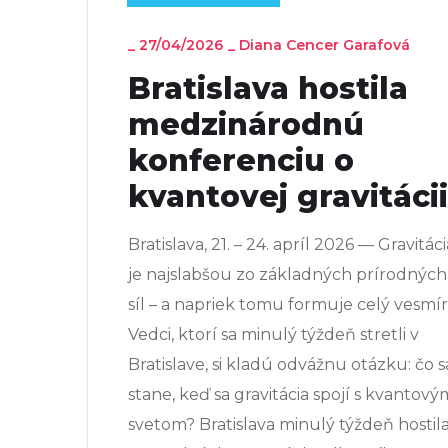
_
27/04/2026
_
Diana Cencer Garafová
Bratislava hostila
medzinárodnú
konferenciu o
kvantovej gravitácii
Bratislava, 21. – 24. apríl 2026 — Gravitáci
je najslabšou zo základných prírodných
síl – a napriek tomu formuje celý vesmír
Vedci, ktorí sa minulý týždeň stretli v
Bratislave, si kladú odvážnu otázku: čo s
stane, keď sa gravitácia spojí s kvantový
svetom? Bratislava minulý týždeň hostil