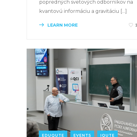
popredných svetových odborníkov na
kvantovú informáciu a gravitáciu […]
LEARN MORE
EDUQUTE
EVENTS
IQUTE