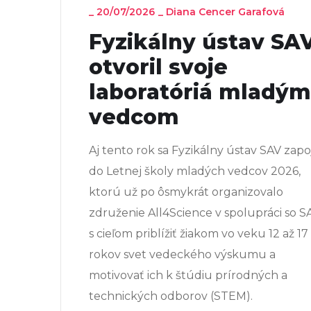
_
20/07/2026
_
Diana Cencer Garafová
Fyzikálny ústav SA
otvoril svoje
laboratóriá mladým
vedcom
Aj tento rok sa Fyzikálny ústav SAV zapoj
do Letnej školy mladých vedcov 2026,
ktorú už po ôsmykrát organizovalo
združenie All4Science v spolupráci so S
s cieľom priblížiť žiakom vo veku 12 až 17
rokov svet vedeckého výskumu a
motivovať ich k štúdiu prírodných a
technických odborov (STEM).