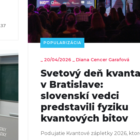
137
POPULARIZÁCIA
_
20/04/2026
_
Diana Cencer Garafová
Svetový deň kvant
v Bratislave:
slovenskí vedci
predstavili fyziku
kvantových bitov
Podujatie Kvantové zápletky 2026, ktor