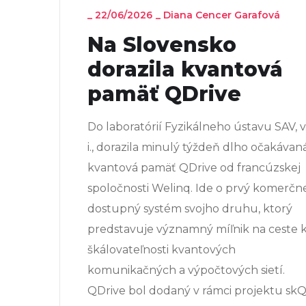
_
22/06/2026
_
Diana Cencer Garafová
Na Slovensko
dorazila kvantová
pamäť QDrive
Do laboratórií Fyzikálneho ústavu SAV, v.
i., dorazila minulý týždeň dlho očakávan
kvantová pamäť QDrive od francúzskej
spoločnosti Welinq. Ide o prvý komerčn
dostupný systém svojho druhu, ktorý
predstavuje významný míľnik na ceste 
škálovateľnosti kvantových
komunikačných a výpočtových sietí.
QDrive bol dodaný v rámci projektu sk