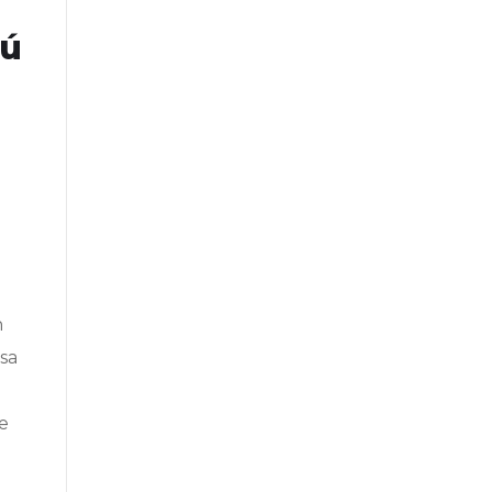
sú
h
sa
e