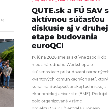
QUTE.sk a FÚ SAV 
aktívnou súčasťou
46
diskusie aj v druhej
etape budovania
euroQCI
17. júna 2026 sme sa aktívne zapojili do
medzinárodného Workshopu o
skúsenostiach pri budovaní národnýcc
kvantových komunikačných sietí, ktorý 
konal na Budapeštianskej technickej a
ekonomickej univerzite (BME). Podujati
bolo organizované v rámci
projektu CEQCI (Central European