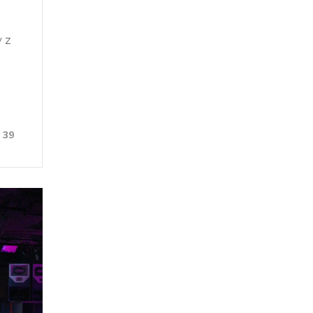
v z
39