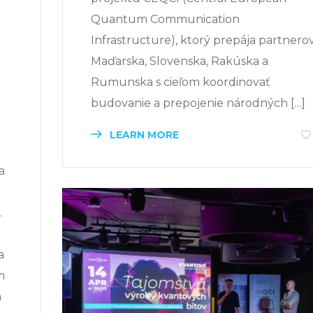
Quantum Communication
Infrastructure), ktorý prepája partnero
Maďarska, Slovenska, Rakúska a
Rumunska s cieľom koordinovať
budovanie a prepojenie národných […]
LEARN MORE
a
.
a
m
a