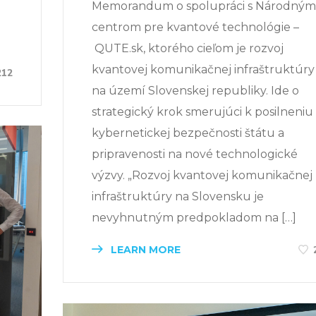
Memorandum o spolupráci s Národným
centrom pre kvantové technológie –
QUTE.sk, ktorého cieľom je rozvoj
kvantovej komunikačnej infraštruktúry
212
na území Slovenskej republiky. Ide o
strategický krok smerujúci k posilneniu
kybernetickej bezpečnosti štátu a
pripravenosti na nové technologické
výzvy. „Rozvoj kvantovej komunikačnej
infraštruktúry na Slovensku je
nevyhnutným predpokladom na […]
LEARN MORE