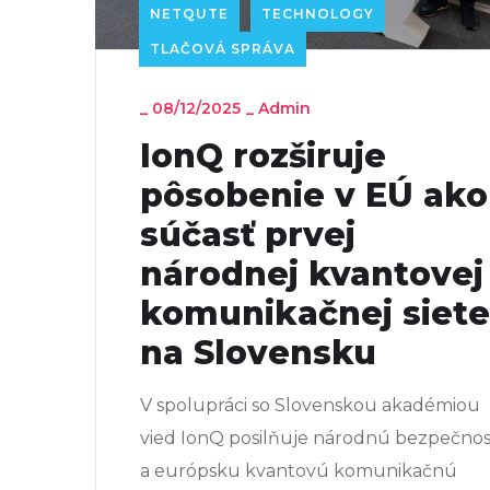
NETQUTE
TECHNOLOGY
TLAČOVÁ SPRÁVA
_
08/12/2025
_
Admin
IonQ rozširuje
pôsobenie v EÚ ako
súčasť prvej
národnej kvantovej
komunikačnej siete
na Slovensku
V spolupráci so Slovenskou akadémiou
vied IonQ posilňuje národnú bezpečnos
a európsku kvantovú komunikačnú