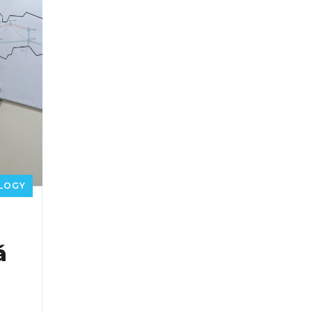
LOGY
á