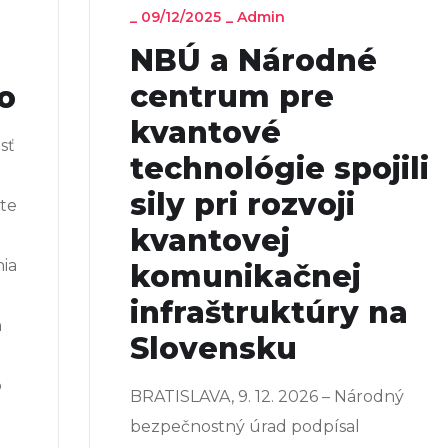
_
09/12/2025
_
Admin
NBÚ a Národné
centrum pre
o
kvantové
sť
technológie spojili
sily pri rozvoji
te
kvantovej
nia
komunikačnej
infraštruktúry na
n
Slovensku
o
BRATISLAVA, 9. 12. 2026 – Národný
bezpečnostný úrad podpísal