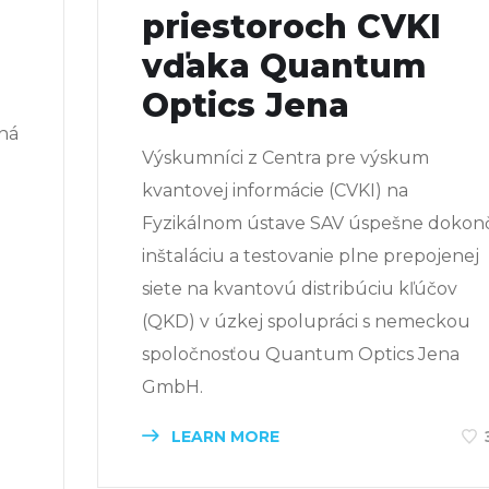
priestoroch CVKI
vďaka Quantum
Optics Jena
ná
Výskumníci z Centra pre výskum
kvantovej informácie (CVKI) na
Fyzikálnom ústave SAV úspešne dokonči
inštaláciu a testovanie plne prepojenej
siete na kvantovú distribúciu kľúčov
(QKD) v úzkej spolupráci s nemeckou
u
spoločnosťou Quantum Optics Jena
GmbH.
LEARN MORE