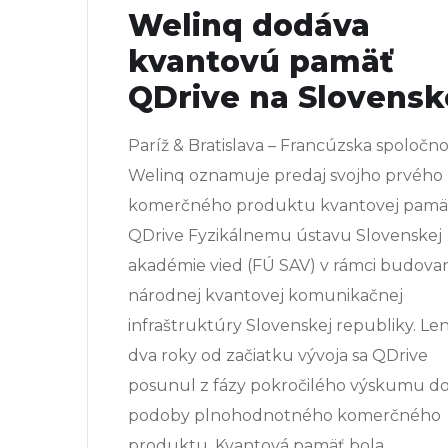
Welinq dodáva
kvantovú pamäť
QDrive na Slovensk
Paríž & Bratislava – Francúzska spoločno
Welinq oznamuje predaj svojho prvého
komerčného produktu kvantovej pamä
QDrive Fyzikálnemu ústavu Slovenskej
akadémie vied (FÚ SAV) v rámci budova
národnej kvantovej komunikačnej
infraštruktúry Slovenskej republiky. Le
dva roky od začiatku vývoja sa QDrive
posunul z fázy pokročilého výskumu d
podoby plnohodnotného komerčného
produktu. Kvantová pamäť bola