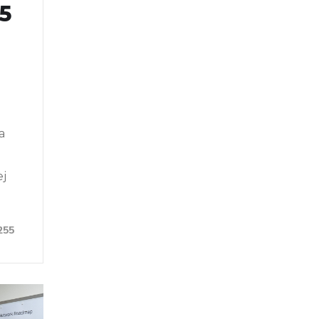
5
a
ej
255