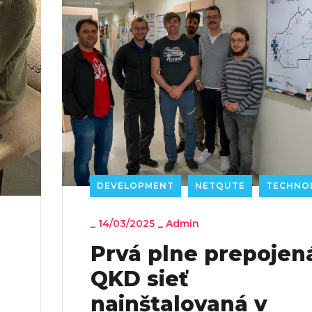
DEVELOPMENT
NETQUTE
TECHNO
_
14/03/2025
_
Admin
Prvá plne prepojen
QKD sieť
nainštalovaná v