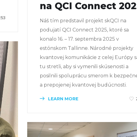
na QCI Connect 202
253
Náš tím predstavil projekt skQCI na
podujatí QCI Connect 2025, ktoré sa
konalo 16. – 17. septembra 2025 v
estónskom Tallinne. Národné projekty
kvantovej komunikácie z celej Európy s
tu stretli, aby si vymenili skúsenosti a
posilnili spoluprácu smerom k bezpečn
a prepojenej kvantovej budúcnosti.
LEARN MORE