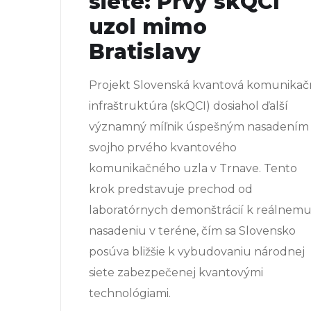
siete: Prvý skQCI
uzol mimo
Bratislavy
Projekt Slovenská kvantová komunikač
infraštruktúra (skQCI) dosiahol ďalší
významný míľnik úspešným nasadením
svojho prvého kvantového
komunikačného uzla v Trnave. Tento
krok predstavuje prechod od
laboratórnych demonštrácií k reálnem
nasadeniu v teréne, čím sa Slovensko
posúva bližšie k vybudovaniu národnej
siete zabezpečenej kvantovými
technológiami.