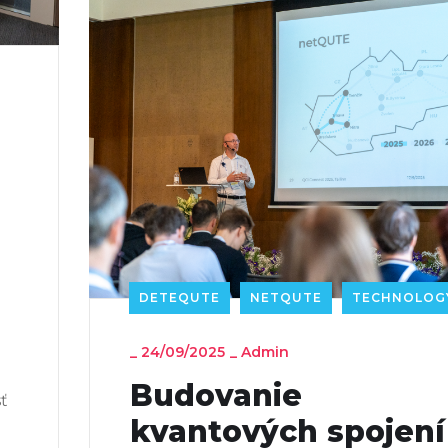
DETEQUTE
NETQUTE
TECHNOLOG
_
24/09/2025
_
Admin
Budovanie
ť
kvantových spojení