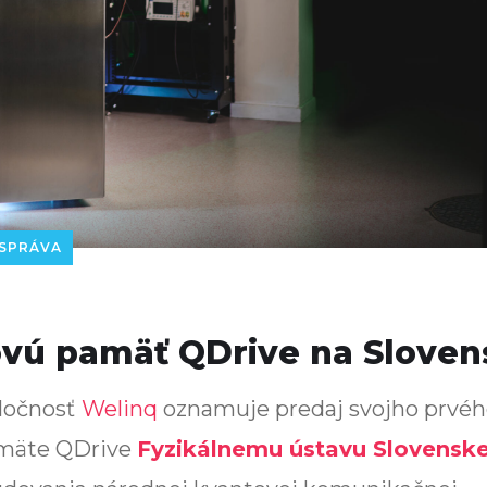
SPRÁVA
vú pamäť QDrive na Sloven
ločnosť
Welinq
oznamuje predaj svojho prvé
amäte QDrive
Fyzikálnemu ústavu Slovenske