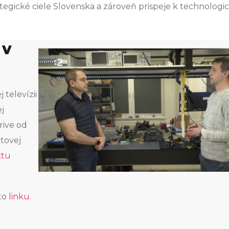
tegické ciele Slovenska a zároveň prispeje k technolog
 v
televízii
j
rive od
tovej
ktu
mto
linku
.