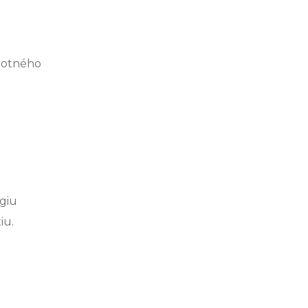
notného
giu
iu.