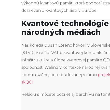
výkonnú kvantovú pamäť, ktorá podporí stra
dozrievaniu kvantových sietí v Európe.
Kvantové technológie
národných médiách
Náš kolega Dušan Lorenc hovoril v Slovenskej 
(STVR) v relácii VAT o kvantovej komunikačne
infraštruktúre a úlohe kvantovej pamäte QD
spoločnosti Welinq v kontexte národnej kvan
komunikačnej siete budovanej v rámci
proje
skQCI
.
Reláciu si môžete pozrieť aj z archívu na to