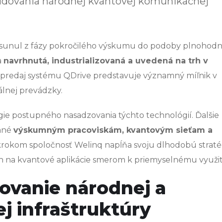
udovania národnej kvantovej komunikačnej
 posunul z fázy pokročilého výskumu do podoby plnohod
a
navrhnutá, industrializovaná a uvedená na trh v
predaj systému QDrive predstavuje významný míľnik v
álnej prevádzky.
égie postupného nasadzovania týchto technológií. Ďalšie
dané
výskumným pracoviskám, kvantovým sieťam a
rokom spoločnosť Welinq napĺňa svoju dlhodobú straté
ch na kvantové aplikácie smerom k priemyselnému využit
ovanie národnej a
j infraštruktúry