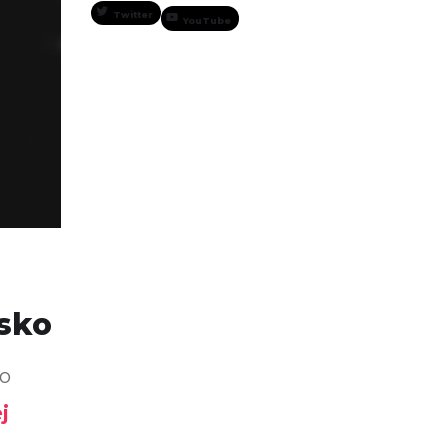
Twitter
YouTube
sko
ho
j