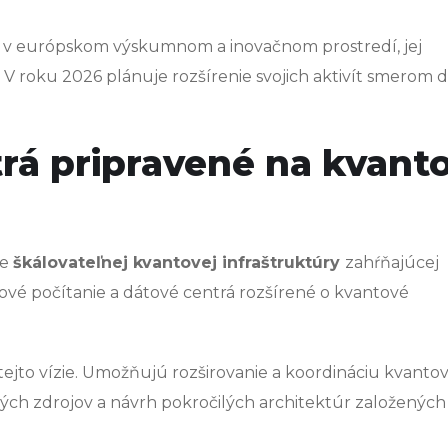
á v európskom výskumnom a inovačnom prostredí, jej
 V roku 2026 plánuje rozšírenie svojich aktivít smerom 
trá pripravené na kvant
ie
škálovateľnej kvantovej infraštruktúry
zahŕňajúcej
vé počítanie a dátové centrá rozšírené o kvantové
tejto vízie. Umožňujú rozširovanie a koordináciu kvanto
vých zdrojov a návrh pokročilých architektúr založených