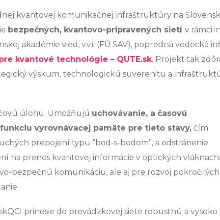
nej kvantovej komunikačnej infraštruktúry na Slovensk
ie
bezpečných, kvantovo-pripravených sietí
v rámci in
nskej akadémie vied, v.v.i. (FÚ SAV), popredná vedecká inš
re kvantové technológie – QUTE.sk
. Projekt tak zdô
ategický výskum, technologickú suverenitu a infraštrukt
ľúčovú úlohu. Umožňujú
uchovávanie, a časovú
 funkciu vyrovnávacej pamäte pre tieto stavy,
čím
uchých prepojení typu “bod-s-bodom”, a odstránenie
na prenos kvantovej informácie v optických vláknach.
vo-bezpečnú komunikáciu, ale aj pre rozvoj pokročilých
anie.
skQCI prinesie do prevádzkovej siete robustnú a vysoko