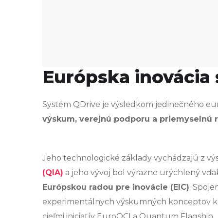
Európska inovácia
Systém QDrive je výsledkom jedinečného eu
výskum, verejnú podporu a priemyselnú re
Jeho technologické základy vychádzajú z v
(QIA)
a jeho vývoj bol výrazne urýchlený vďa
Európskou radou pre inovácie (EIC)
. Spoje
experimentálnych výskumných konceptov 
cieľmi iniciatív EuroQCI a Quantum Flagship.