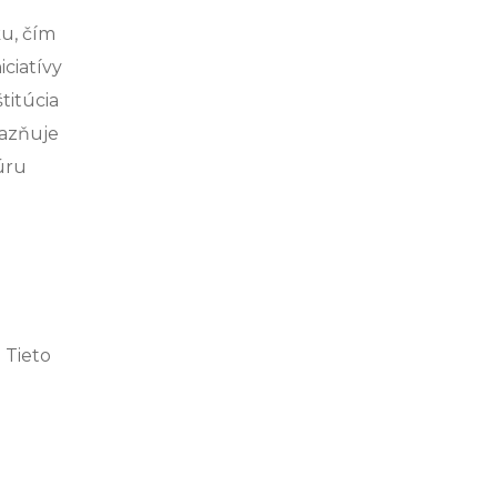
u, čím
iciatívy
titúcia
razňuje
úru
 Tieto