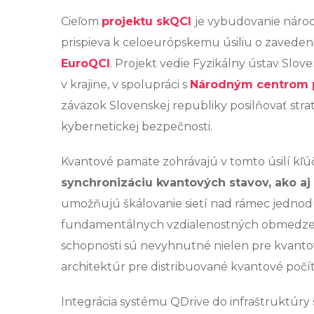
Cieľom
projektu skQCI
je vybudovanie národ
prispieva k celoeurópskemu úsiliu o zaveden
EuroQCI
. Projekt vedie Fyzikálny ústav Slove
v krajine, v spolupráci s
Národným centrom p
záväzok Slovenskej republiky posilňovať str
kybernetickej bezpečnosti.
Kvantové pamäte zohrávajú v tomto úsilí k
synchronizáciu kvantových stavov, ako aj
umožňujú škálovanie sietí nad rámec jednod
fundamentálnych vzdialenostných obmedzení 
schopnosti sú nevyhnutné nielen pre kvanto
architektúr pre distribuované kvantové počít
Integrácia systému QDrive do infraštruktúry 