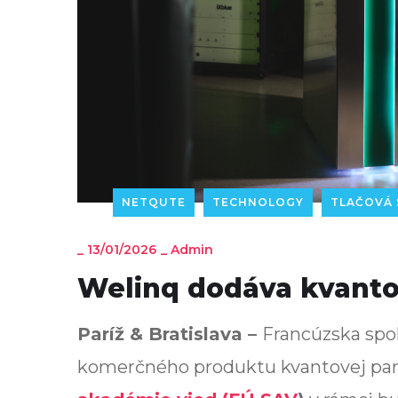
NETQUTE
TECHNOLOGY
TLAČOVÁ 
_
13/01/2026
_
Admin
Welinq dodáva kvanto
Paríž & Bratislava –
Francúzska spo
komerčného produktu kvantovej p