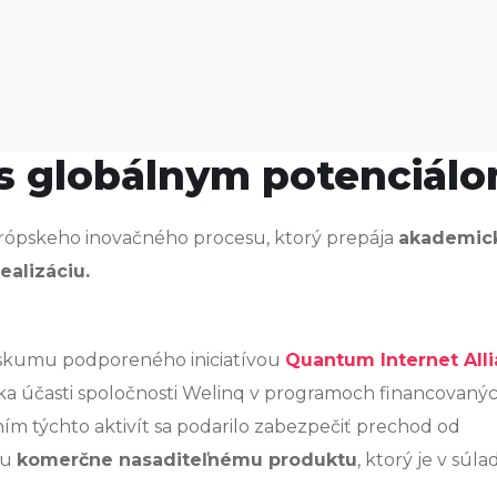
 s globálnym potenciál
rópskeho inovačného procesu, ktorý prepája
akademic
alizáciu.
ýskumu podporeného iniciatívou
Quantum Internet All
ka účasti spoločnosti Welinq v programoch financovaný
ním týchto aktivít sa podarilo zabezpečiť prechod od
ku
komerčne nasaditeľnému produktu
, ktorý je v súla