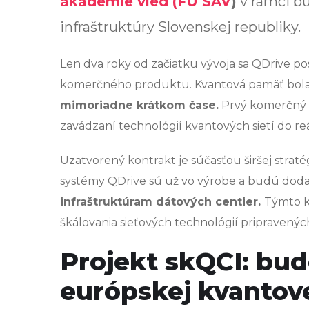
akadémie vied (FÚ SAV
)
v rámci b
infraštruktúry Slovenskej republiky.
Len dva roky od začiatku vývoja sa QDrive
komerčného produktu. Kvantová pamäť bol
mimoriadne krátkom čase.
Prvý komerčný 
zavádzaní technológií kvantových sietí do re
Uzatvorený kontrakt je súčasťou širšej strat
systémy QDrive sú už vo výrobe a budú do
infraštruktúram dátových centier.
Týmto k
škálovania sieťových technológií pripravený
Projekt skQCI: bud
európskej kvantove