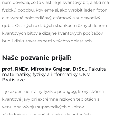
nám povedia, čo to vlastne je kvantový bit, a akú má
fyzickú podobu. Povieme si, ako vyrobiť jeden fotón,
ako vyzerá polovodičový, atómový a supravodivý
qubit. O silných a slabých stránkach rôznych foriem
kvantových bitov a dizajne kvantových počítačov
budú diskutovať experti v týchto oblastiach.
Naše pozvanie prijali:
prof. RNDr. Miroslav Grajcar, DrSc.,
Fakulta
matematiky, fyziky a informatiky UK v
Bratislave
– je experimentálny fyzik a pedagóg, ktorý skúma
kvantové javy pri extrémne nízkych teplotách a
venuje sa vývoju supravodivých qubitov –
základných stavebných prvkov kvantových