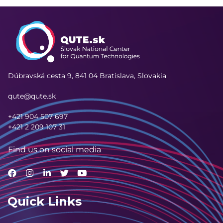
Dúbravská cesta 9,
841 04 Bratislava, Slovakia
qute@qute.sk
+421 904 507 697
+421 2 209 107 31
Find us on social media
Quick Links