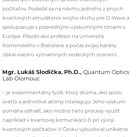
počítačov. Podieľal sa na návrhu jedného z prvých
kvantových simulátorov svojho druhu pre D-Wave a
spolupracuje s poprednými výskumnými tímami v
Európe. Pôsobí ako profesor na Univerzite
Komenského v Bratislave a počas svojej kariéry
získal viacero významných vedeckých ocenení.
Mgr. Lukáš Slodička, Ph.D.,
Quantum Optics
Lab Olomouc
–
je experimentálny fyzik, ktorý skúma, ako spolu
svetlo a jednotlivé atómy interagujú. Jeho výskum
pomáha odhaliť, ako možno tieto procesy využiť
napríklad v kvantovej komunikácii či pri vývoji
kvantových počítačov. V Česku vybudoval unikátne