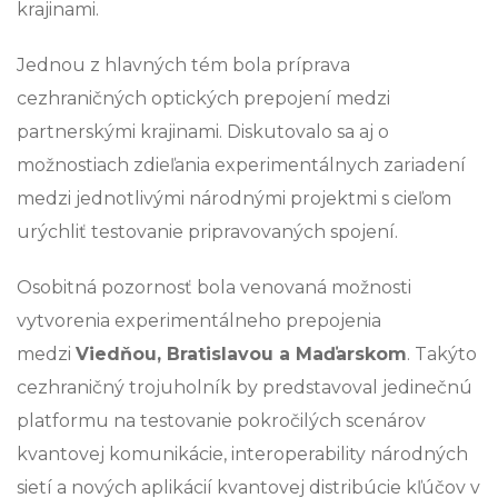
krajinami.
Jednou z hlavných tém bola príprava
cezhraničných optických prepojení medzi
partnerskými krajinami. Diskutovalo sa aj o
možnostiach zdieľania experimentálnych zariadení
medzi jednotlivými národnými projektmi s cieľom
urýchliť testovanie pripravovaných spojení.
Osobitná pozornosť bola venovaná možnosti
vytvorenia experimentálneho prepojenia
medzi
Viedňou, Bratislavou a Maďarskom
. Takýto
cezhraničný trojuholník by predstavoval jedinečnú
platformu na testovanie pokročilých scenárov
kvantovej komunikácie, interoperability národných
sietí a nových aplikácií kvantovej distribúcie kľúčov v