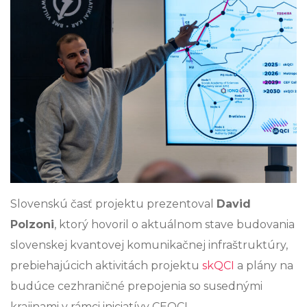
Slovenskú časť projektu prezentoval
David
Polzoni
, ktorý hovoril o aktuálnom stave budovania
slovenskej kvantovej komunikačnej infraštruktúry,
prebiehajúcich aktivitách projektu
skQCI
a plány na
budúce cezhraničné prepojenia so susednými
krajinami v rámci iniciatívy CEQCI.