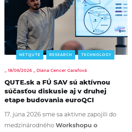
NETQUTE
RESEARCH
TECHNOLOGY
_
18/06/2026
_
Diana Cencer Garafová
QUTE.sk a FÚ SAV sú aktívnou
súčasťou diskusie aj v druhej
etape budovania euroQCI
17. júna 2026 sme sa aktívne zapojili do
medzinárodného
Workshopu o