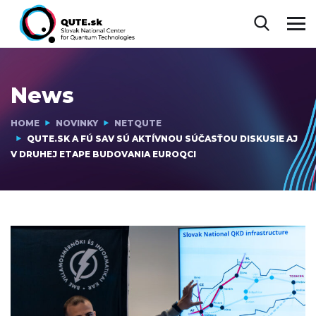
News
HOME
NOVINKY
NETQUTE
QUTE.SK A FÚ SAV SÚ AKTÍVNOU SÚČASŤOU DISKUSIE AJ
V DRUHEJ ETAPE BUDOVANIA EUROQCI