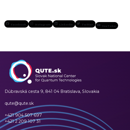
Facebook
Instagram
LinkedIn
Twitter
YouTube
Dúbravská cesta 9,
841 04 Bratislava, Slovakia
qute@qute.sk
+421 904 507 697
+421 2 209 107 31