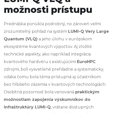
možnosti prístupu
Prednáška ponúkla podrobný, no zároveň veľmi
zrozumiteľný pohľad na systém
LUMI-Q Very Large
Quantum (VLQ)
a jeho úlohu v európskom
ekosystéme kvantových výpočtov. Aj zložité
technické aspekty, ako napríklad integrácia
kvantového hardvéru s existujúcimi
EuroHPC
zdrojmi, boli vysvetlené prehľadne a systematicky,
vďaka čomu bola téma prístupná aj účastníkom
bez hlbšieho zázemia v kvantových technológiách.
Osobitná pozornosť bola venovaná
praktickým
možnostiam zapojenia výskumníkov do
infraštruktúry LUMI-Q
, vrátane dostupných