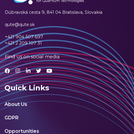
Dúbravská cesta 9,
841 04 Bratislava, Slovakia
qute@qute.sk
+421 904 507 697
+421 2 209 107 31
Find us on social media
Quick Links
About Us
GDPR
Opportunities