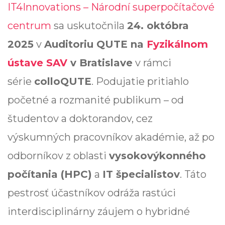
IT4Innovations – Národní superpočítačové
centrum
sa uskutočnila
24. októbra
2025
v
Auditoriu QUTE na
Fyzikálnom
ústave SAV
v Bratislave
v rámci
série
colloQUTE
. Podujatie pritiahlo
početné a rozmanité publikum – od
študentov a doktorandov, cez
výskumných pracovníkov akadémie, až po
odborníkov z oblasti
vysokovýkonného
počítania (HPC)
a
IT špecialistov
. Táto
pestrosť účastníkov odráža rastúci
interdisciplinárny záujem o hybridné