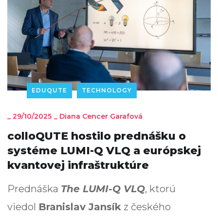
EDUQUTE
TECHNOLOGY
_
29/10/2025
_
Diana Cencer Garafová
colloQUTE hostilo prednášku o
systéme LUMI-Q VLQ a európskej
kvantovej infraštruktúre
Prednáška
The LUMI-Q VLQ
, ktorú
viedol
Branislav Jansík
z českého