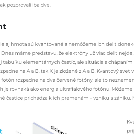
ak pozorovali iba dve.
nt
e, ale aj hmota sú kvantované a nemôžeme ich deliť done
. Dnes máme predstavu, že elektróny už viac deliť nejde,
buľku elementárnych častíc, ale situácia s chápaním t
ozpadne na A a B, tak X je zložené z A a B. Kvantový svet
lový fotón rozpadne na dva červené fotóny, ale to neznamen
ch je rovnaká ako energia ultrafialového fotónu. Môžeme 
tné častice prichádza k ich premenám – vzniku a zániku. 
Kv
pr