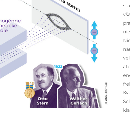
st
vša
pr
ni
Ni
ná
ve
at
ene
fr
Kv
Sch
kla