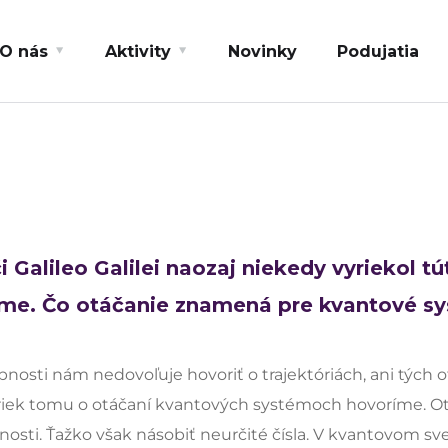
O nás
Aktivity
Novinky
Podujatia
či Galileo Galilei naozaj niekedy vyriekol tú
gme. Čo otáčanie znamená pre kvantové s
ybnosti nám nedovoľuje hovoriť o trajektóriách, ani tý
priek tomu o otáčaní kvantových systémoch hovoríme. 
osti. Ťažko však násobiť neurčité čísla. V kvantovom s