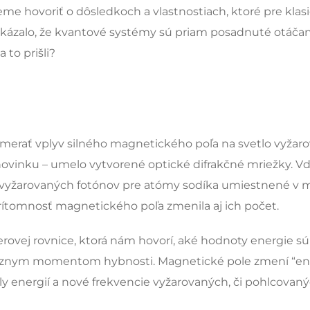
me hovoriť o dôsledkoch a vlastnostiach, ktoré pre klasi
kázalo, že kvantové systémy sú priam posadnuté otáčaní
 to prišli?
zmerať vplyv silného magnetického poľa na svetlo vyža
ovinku – umelo vytvorené optické difrakčné mriežky. Vďak
í vyžarovaných fotónov pre atómy sodíka umiestnené v m
rítomnosť magnetického poľa zmenila aj ich počet.
gerovej rovnice, ktorá nám hovorí, aké hodnoty energie s
áve rôznym momentom hybnosti. Magnetické pole zmení “en
 energií a nové frekvencie vyžarovaných, či pohlcovaný