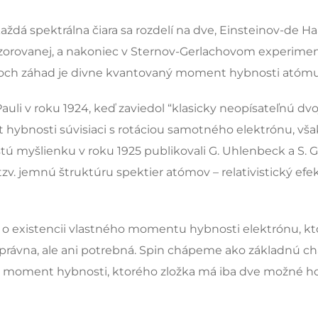
ždá spektrálna čiara sa rozdelí na dve, Einsteinov-de 
ozorovanej, a nakoniec v Sternov-Gerlachovom experim
och záhad je divne kvantovaný moment hybnosti atómu 
auli v roku 1924, keď zaviedol “klasicky neopísateľnú dv
hybnosti súvisiaci s rotáciou samotného elektrónu, však
stú myšlienku v roku 1925 publikovali G. Uhlenbeck a S. G
tzv. jemnú štruktúru spektier atómov – relativistický ef
, o existencii vlastného momentu hybnosti elektrónu, ktor
 správna, ale ani potrebná. Spin chápeme ako základnú c
ko moment hybnosti, ktorého zložka má iba dve možné ho