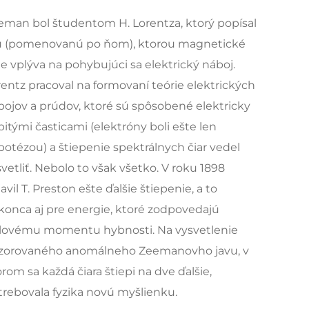
eman bol študentom H. Lorentza, ktorý popísal
lu (pomenovanú po ňom), ktorou magnetické
e vplýva na pohybujúci sa elektrický náboj.
rentz pracoval na formovaní teórie elektrických
bojov a prúdov, ktoré sú spôsobené elektricky
itými časticami (elektróny boli ešte len
potézou) a štiepenie spektrálnych čiar vedel
vetliť. Nebolo to však všetko. V roku 1898
avil T. Preston ešte ďalšie štiepenie, a to
konca aj pre energie, ktoré zodpovedajú
lovému momentu hybnosti. Na vysvetlenie
zorovaného anomálneho Zeemanovho javu, v
rom sa každá čiara štiepi na dve ďalšie,
trebovala fyzika novú myšlienku.