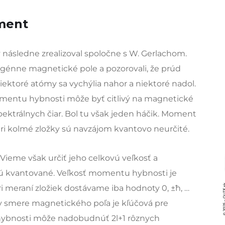
iment
ý následne zrealizoval spoločne s W. Gerlachom.
génne magnetické pole a pozorovali, že prúd
ktoré atómy sa vychýlia nahor a niektoré nadol.
momentu hybnosti môže byť citlivý na magnetické
pektrálnych čiar. Bol tu však jeden háčik. Moment
tri kolmé zložky sú navzájom kvantovo neurčité.
ieme však určiť jeho celkovú veľkosť a
 sú kvantované. Veľkosť momentu hybnosti je
a pri meraní zložiek dostávame iba hodnoty 0, ±ħ, …
v smere magnetického poľa je kľúčová pre
hybnosti môže nadobudnúť 2l+1 rôznych