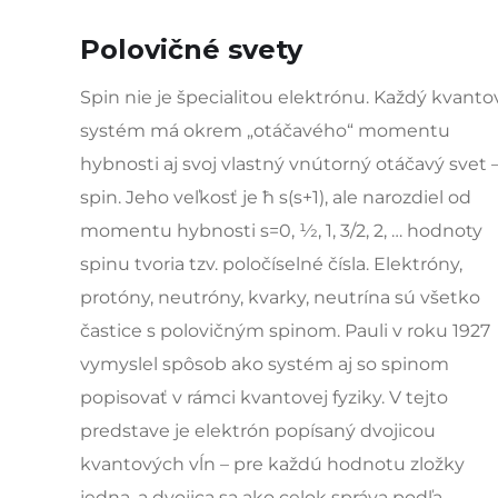
Polovičné svety
Spin nie je špecialitou elektrónu. Každý kvanto
systém má okrem „otáčavého“ momentu
hybnosti aj svoj vlastný vnútorný otáčavý svet 
spin. Jeho veľkosť je ħ s(s+1), ale narozdiel od
momentu hybnosti s=0, 1⁄2, 1, 3/2, 2, … hodnoty
spinu tvoria tzv. poločíselné čísla. Elektróny,
protóny, neutróny, kvarky, neutrína sú všetko
častice s polovičným spinom. Pauli v roku 1927
vymyslel spôsob ako systém aj so spinom
popisovať v rámci kvantovej fyziky. V tejto
predstave je elektrón popísaný dvojicou
kvantových vĺn – pre každú hodnotu zložky
jedna, a dvojica sa ako celok správa podľa