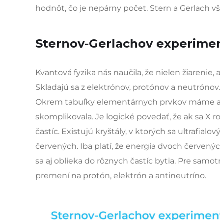
hodnôt, čo je nepárny počet. Stern a Gerlach vš
Sternov-Gerlachov experime
Kvantová fyzika nás naučila, že nielen žiareni
Skladajú sa z elektrónov, protónov a neutrónov
Okrem tabuľky elementárnych prvkov máme aj ta
skomplikovala. Je logické povedať, že ak sa X r
častíc. Existujú kryštály, v ktorých sa ultrafia
červených. Iba platí, že energia dvoch červený
sa aj oblieka do rôznych častíc bytia. Pre samo
premení na protón, elektrón a antineutríno.