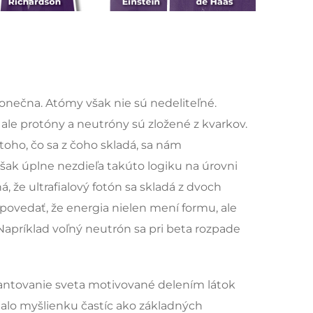
konečna. Atómy však nie sú nedeliteľné.
 ale protóny a neutróny sú zložené z kvarkov.
oho, čo sa z čoho skladá, sa nám
 však úplne nezdieľa takúto logiku na úrovni
á, že ultrafialový fotón sa skladá z dvoch
povedať, že energia nielen mení formu, ale
Napríklad voľný neutrón sa pri beta rozpade
antovanie sveta motivované delením látok
ijalo myšlienku častíc ako základných