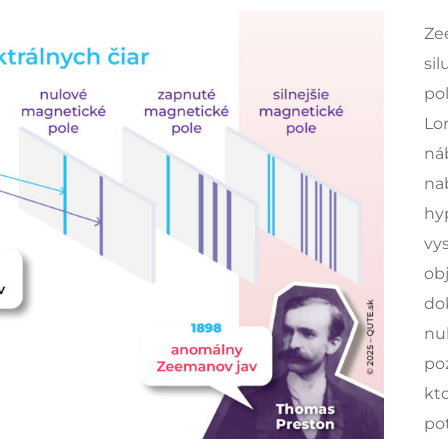
Ze
si
pol
Lo
ná
nab
hy
vys
obj
do
nu
po
kto
po