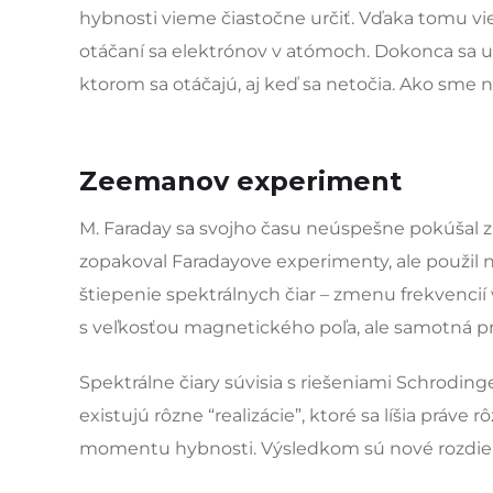
hybnosti vieme čiastočne určiť. Vďaka tomu vie
otáčaní sa elektrónov v atómoch. Dokonca sa u
ktorom sa otáčajú, aj keď sa netočia. Ako sme na
Zeemanov experiment
M. Faraday sa svojho času neúspešne pokúšal 
zopakoval Faradayove experimenty, ale použil n
štiepenie spektrálnych čiar – zmenu frekvenci
s veľkosťou magnetického poľa, ale samotná p
Spektrálne čiary súvisia s riešeniami Schrodin
existujú rôzne “realizácie”, ktoré sa líšia pr
momentu hybnosti. Výsledkom sú nové rozdiely