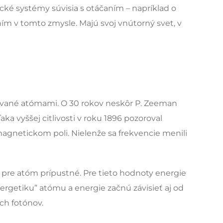
cké systémy súvisia s otáčaním – napríklad o
m v tomto zmysle. Majú svoj vnútorný svet, v
rované atómami. O 30 rokov neskôr P. Zeeman
a vyššej citlivosti v roku 1896 pozoroval
agnetickom poli. Nielenže sa frekvencie menili
ú pre atóm prípustné. Pre tieto hodnoty energie
ergetiku” atómu a energie začnú závisieť aj od
ch fotónov.