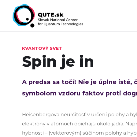
KVANTOVÝ SVET
Spin je in
A predsa sa točí! Nie je úplne isté, 
symbolom
vzdoru faktov proti do
Heisenbergova neurčitosť v určení polohy a h
elektróny v atómoch obiehajú okolo jadra. Na
hybnosti – (vektorovým) súčinom polohy a hybn