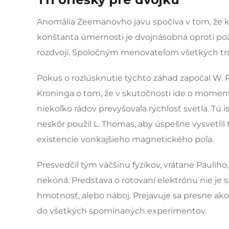
Anomália Zeemanovho javu spočíva v tom, že ka
konštanta úmernosti je dvojnásobná oproti p
rozdvojí. Spoločným menovateľom všetkých tr
Pokus o rozlúsknutie týchto záhad započal W. P
Kroninga o tom, že v skutočnosti ide o moment 
niekoľko rádov prevyšovala rýchlosť svetla. Tú i
neskôr použil L. Thomas, aby úspešne vysvetlil 
existencie vonkajšieho magnetického poľa.
Presvedčil tým väčšinu fyzikov, vrátane Pauliho
nekoná. Predstava o rotovaní elektrónu nie je
hmotnosť, alebo náboj. Prejavuje sa presne a
do všetkých spomínaných experimentov.