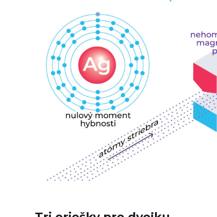
Tri oriešky pre dvojku