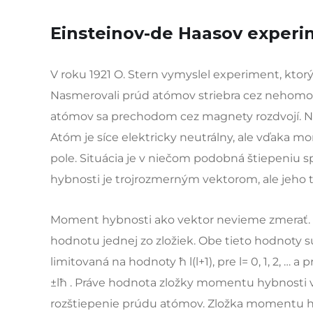
Einsteinov-de Haasov exper
V roku 1921 O. Stern vymyslel experiment, ktor
Nasmerovali prúd atómov striebra cez nehomo
atómov sa prechodom cez magnety rozdvojí. Nie
Atóm je síce elektricky neutrálny, ale vďaka 
pole. Situácia je v niečom podobná štiepeniu s
hybnosti je trojrozmerným vektorom, ale jeho 
Moment hybnosti ako vektor nevieme zmerať. V
hodnotu jednej zo zložiek. Obe tieto hodnoty
limitovaná na hodnoty ħ l(l+1), pre l= 0, 1, 2, … 
±lħ . Práve hodnota zložky momentu hybnosti 
rozštiepenie prúdu atómov. Zložka momentu 