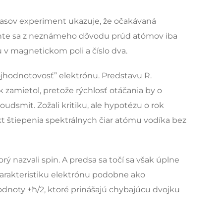
Haasov experiment ukazuje, že očakávaná
ente sa z neznámeho dôvodu prúd atómov iba
v magnetickom poli a číslo dva.
ojhodnotovosť” elektrónu. Predstavu R.
 zamietol, pretože rýchlosť otáčania by o
oudsmit. Zožali kritiku, ale hypotézu o rok
ekt štiepenia spektrálnych čiar atómu vodíka bez
ý nazvali spin. A predsa sa točí sa však úplne
harakteristiku elektrónu podobne ako
dnoty ±ħ/2, ktoré prinášajú chybajúcu dvojku