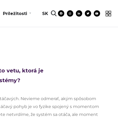
Príležitosti
SK
to vetu, ktorá je
ystémy?
ch otáčavých. Nevieme odmerať, akým spôsobom
Otáčavý pohyb je vo fyzike spojený s momentom
vete netvrdíme, že systém sa otáča, ale moment