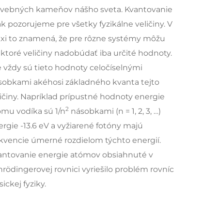
avebných kameňov nášho sveta. Kvantovanie
k pozorujeme pre všetky fyzikálne veličiny. V
axi to znamená, že pre rôzne systémy môžu
ektoré veličiny nadobúdať iba určité hodnoty.
e vždy sú tieto hodnoty celočíselnými
sobkami akéhosi základného kvanta tejto
ličiny. Napríklad prípustné hodnoty energie
2
ómu vodíka sú 1/n
násobkami
(n = 1, 2, 3, …)
rgie -13.6 eV a vyžiarené fotóny majú
ekvencie úmerné rozdielom týchto energií.
antovanie energie atómov obsiahnuté v
rödingerovej rovnici vyriešilo problém rovníc
sickej fyziky.