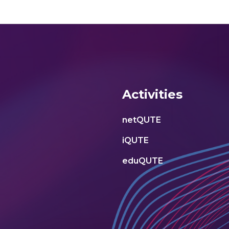
Activities
netQUTE
iQUTE
eduQUTE