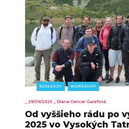
RESEARCH
WORKSHOP
_
29/09/2025
_
Diana Cencer Garafová
Od vyššieho rádu po 
2025 vo Vysokých Tat