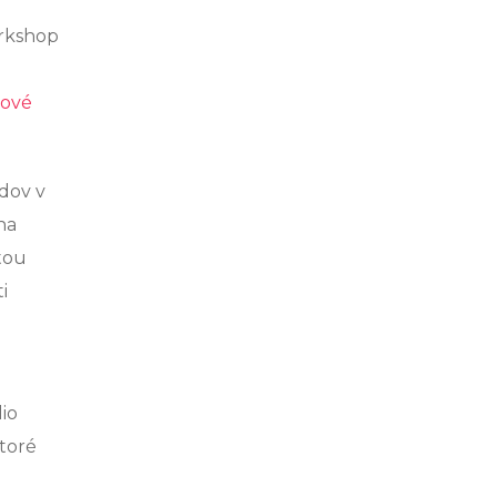
orkshop
tové
dov v
na
tou
i
io
ktoré