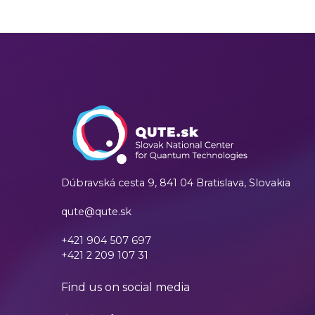
Dúbravská cesta 9,
841 04 Bratislava, Slovakia
qute@qute.sk
+421 904 507 697
+421 2 209 107 31
Find us on social media