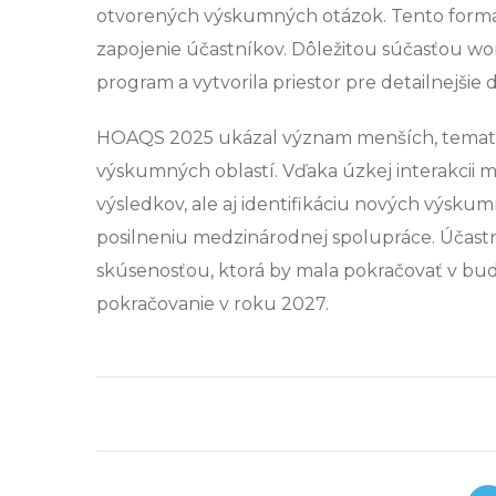
otvorených výskumných otázok. Tento formát
zapojenie účastníkov. Dôležitou súčasťou wor
program a vytvorila priestor pre detailnejš
HOAQS 2025 ukázal význam menších, tematic
výskumných oblastí. Vďaka úzkej interakcii 
výsledkov, ale aj identifikáciu nových výsku
posilneniu medzinárodnej spolupráce. Účastn
skúsenosťou, ktorá by mala pokračovať v bud
pokračovanie v roku 2027.