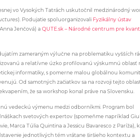
j Lesnej vo Vysokých Tatrách uskutočnil medzinárodný w
uctures
). Podujatie spoluorganizovali
Fyzikálny ústav
Anna Jenčová) a
QUTE.sk – Národné centrum pre kvan
jatím zameraným výlučne na problematiku vyšších rá
lizovanú a relatívne úzko profilovanú výskumnú oblasť 
retickej informatiky, s pomerne malou globálnou komuni
nujú. Od samotných začiatkov sa na rozvoji tejto oblast
 prekvapením, že sa workshop konal práve na Slovensku.
elenú vedeckú výmenu medzi odborníkmi. Program bol
náškach svetových expertov (spomeňme napríklad Giul
vie, Marca Túlia Quintina a Jessicu Bavaresco z Paríža), 
stavenie jednotlivých tém vrátane širšieho kontextu a