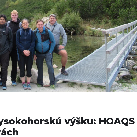
vysokohorskú výšku: HOAQS
rách