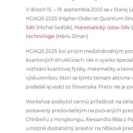
V dňoch 15. – 19. septembra 2025 sa v Stare
HOAQS 2025 (
Higher-Order at Quantum Str
SAV
(Michal Sedlák),
Matematický ústav SAV
(
technológie
(Mário Ziman).
HOAQS 2025 bol prvým medzinárodným podu
kvantových štruktúrach. Ide o vysoko špecia
rozhraní kvantovej fyziky, matematiky a teo
výskumníkov, ktorí sa týmto témam aktívne ve
podieľali aj vedci zo Slovenska. Preto nie je
Workshop poskytol cennú príležitosť na ci
postavený predovšetkým na pozvaných pred
Chiribellu z Hongkongu, Alessandra Bisia z Pa
umožnili dostatočný priestor na hĺbkové pred