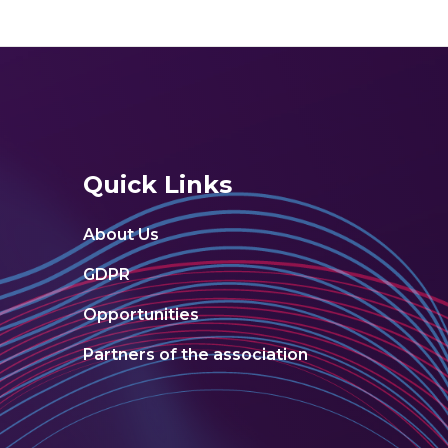
Quick Links
About Us
GDPR
Opportunities
Partners of the association