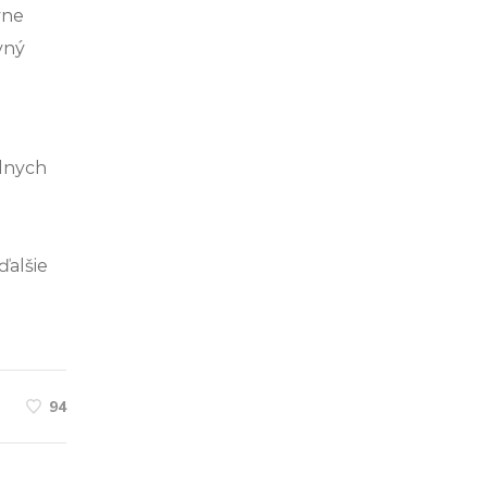
vne
vný
.
álnych
ďalšie
94