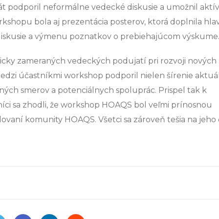
 podporil neformálne vedecké diskusie a umožnil aktí
kshopu bola aj prezentácia posterov, ktorá doplnila hla
ie diskusie a výmenu poznatkov o prebiehajúcom výskume
ky zameraných vedeckých podujatí pri rozvoji nových
medzi účastníkmi workshop podporil nielen šírenie aktu
mných smerov a potenciálnych spoluprác. Prispel tak k
íci sa zhodli, že workshop HOAQS bol veľmi prínosnou
ovaní komunity HOAQS. Všetci sa zároveň tešia na jeho 