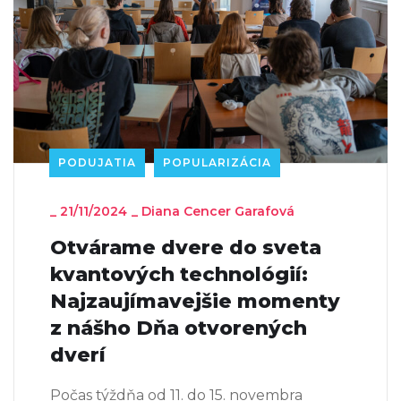
PODUJATIA
POPULARIZÁCIA
_
21/11/2024
_
Diana Cencer Garafová
Otvárame dvere do sveta
kvantových technológií:
Najzaujímavejšie momenty
z nášho Dňa otvorených
dverí
Počas týždňa od 11. do 15. novembra