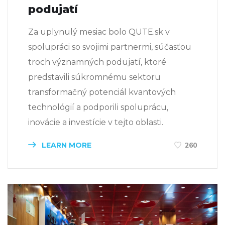
podujatí
Za uplynulý mesiac bolo QUTE.sk v
spolupráci so svojimi partnermi, súčasťou
troch významných podujatí, ktoré
predstavili súkromnému sektoru
transformačný potenciál kvantových
technológií a podporili spoluprácu,
inovácie a investície v tejto oblasti.
LEARN MORE
260