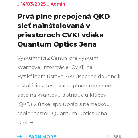
_
14/03/2025
_
Admin
Prvá plne prepojená QKD
sieť nainštalovaná v
priestoroch CVKI vďaka
Quantum Optics Jena
Výskumníci z Centra pre výskum
kvantovej informácie (CVKI) na
Fyzikálnom ústave SAV úspešne dokončili
inštaláciu a testovanie plne prepojenej
siete na kvantovú distribúciu kľúčov
(QKD) v úzkej spolupráci s nemeckou
spoločnosťou Quantum Optics Jena
GmbH.
LEARN MORE
386