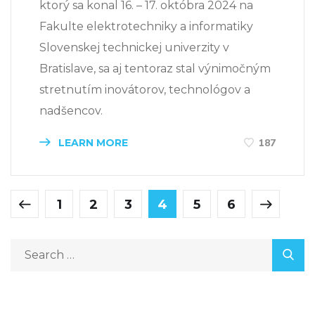
ktorý sa konal 16. – 17. októbra 2024 na
Fakulte elektrotechniky a informatiky
Slovenskej technickej univerzity v
Bratislave, sa aj tentoraz stal výnimočným
stretnutím inovátorov, technológov a
nadšencov.
LEARN MORE
187
1
2
3
4
5
6