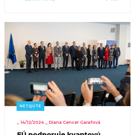
NETQUTE
_
14/12/2024
_
Diana Cencer Garafová
EÚ podporuje kvantovú