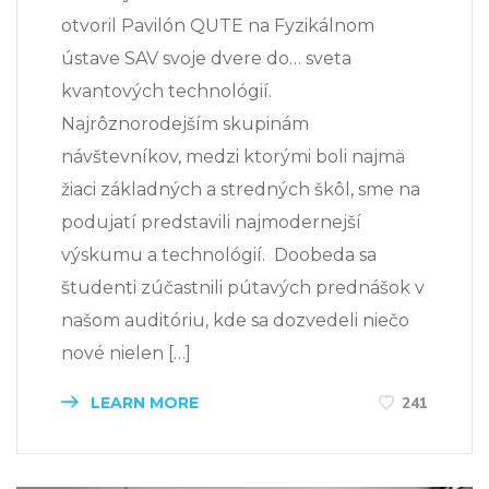
otvoril Pavilón QUTE na Fyzikálnom
ústave SAV svoje dvere do… sveta
kvantových technológií.
Najrôznorodejším skupinám
návštevníkov, medzi ktorými boli najmä
žiaci základných a stredných škôl, sme na
podujatí predstavili najmodernejší
výskumu a technológií. Doobeda sa
študenti zúčastnili pútavých prednášok v
našom auditóriu, kde sa dozvedeli niečo
nové nielen […]
LEARN MORE
241