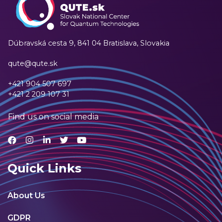
Dúbravská cesta 9,
841 04 Bratislava, Slovakia
qute@qute.sk
+421 904 507 697
+421 2 209 107 31
Find us on social media
Quick Links
About Us
GDPR