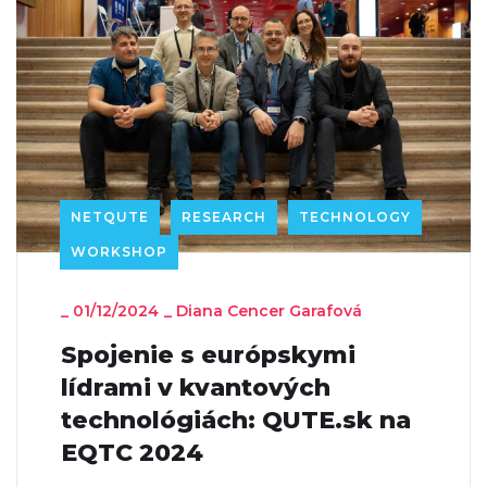
NETQUTE
RESEARCH
TECHNOLOGY
WORKSHOP
_
01/12/2024
_
Diana Cencer Garafová
Spojenie s európskymi
lídrami v kvantových
technológiách: QUTE.sk na
EQTC 2024