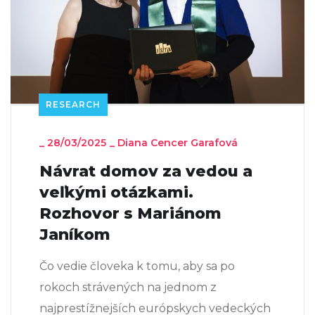
RESEARCH
_
28/03/2025
_
Diana Cencer Garafová
Návrat domov za vedou a
veľkými otázkami.
Rozhovor s Mariánom
Janíkom
Čo vedie človeka k tomu, aby sa po
rokoch strávených na jednom z
najprestížnejších európskych vedeckých