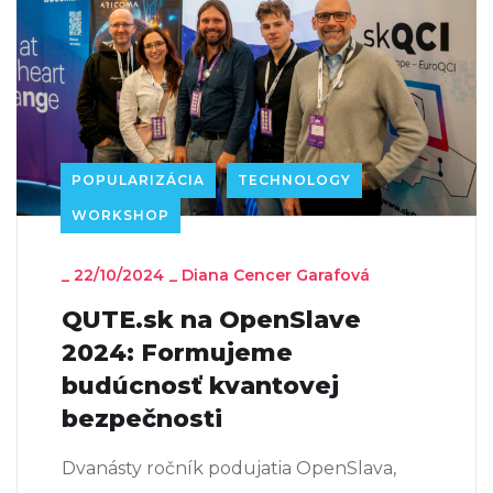
POPULARIZÁCIA
TECHNOLOGY
WORKSHOP
_
22/10/2024
_
Diana Cencer Garafová
QUTE.sk na OpenSlave
2024: Formujeme
budúcnosť kvantovej
bezpečnosti
Dvanásty ročník podujatia OpenSlava,