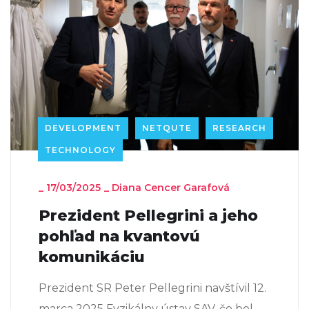
DEVELOPMENT
NETQUTE
RESEARCH
TECHNOLOGY
_
17/03/2025
_
Diana Cencer Garafová
Prezident Pellegrini a jeho
pohľad na kvantovú
komunikáciu
Prezident SR Peter Pellegrini navštívil 12.
marca 2025 Fyzikálny ústav SAV, čo bol