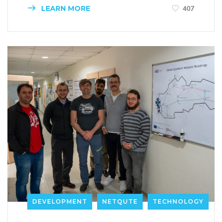
LEARN MORE
407
DEVELOPMENT
NETQUTE
TECHNOLOGY