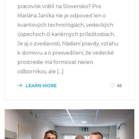
pracovísk vrátil na Slovensko? Pre
Mariána Janíka nie je odpoveď len o
kvantových technológiách, vedeckých
úspechoch či kariérnych príležitostiach.
Je aj o zvedavosti, hľadaní pravdy, vzťahu
k domovu a o presvedčení, že vedecké
prostredie má formovať nielen
odborníkov, ale […]
LEARN MORE
48