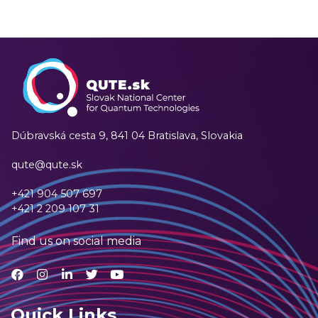
Dúbravská cesta 9,
841 04 Bratislava, Slovakia
qute@qute.sk
+421 904 507 697
+421 2 209 107 31
Find us on social media
Quick Links