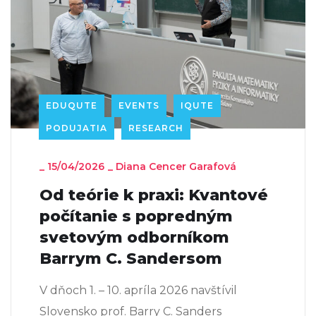
EDUQUTE
EVENTS
IQUTE
PODUJATIA
RESEARCH
_
15/04/2026
_
Diana Cencer Garafová
Od teórie k praxi: Kvantové
počítanie s popredným
svetovým odborníkom
Barrym C. Sandersom
V dňoch 1. – 10. apríla 2026 navštívil
Slovensko prof. Barry C. Sanders