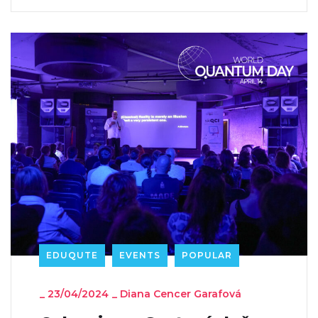
EDUQUTE
EVENTS
POPULAR
_
23/04/2024
_
Diana Cencer Garafová