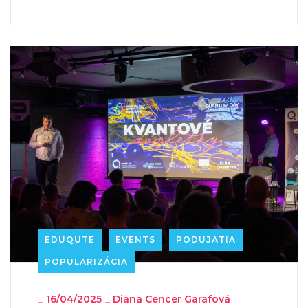
EDUQUTE
EVENTS
PODUJATIA
POPULARIZÁCIA
_
16/04/2025
_
Diana Cencer Garafová