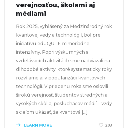
verejnosťou, školami aj
médiami
Rok 2025, vyhlásený za Medzinárodný rok
kvantovej vedy a technológií, bol pre
iniciatívu eduQUTE mimoriadne
intenzívny. Popri výskumných a
vzdelávacích aktivitách sme nadviazali na
dlhodobé aktivity, ktoré systematicky roky
rozvíjame aj v popularizácii kvantových
technológií. V priebehu roka sme oslovili
širokú verejnosť, študentov stredných a
vysokých škôl aj poslucháčov médií – vždy
s cieľom ukázať, že kvantová […]
LEARN MORE
203