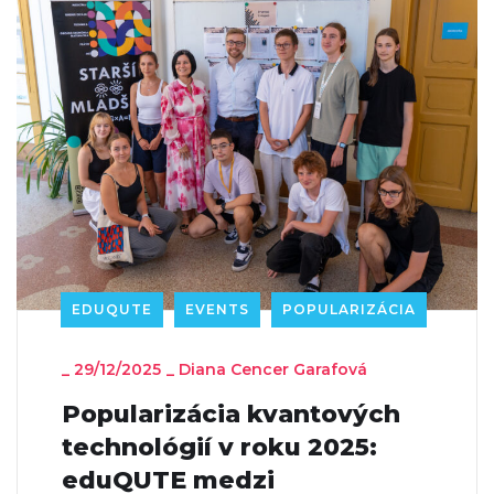
EDUQUTE
EVENTS
POPULARIZÁCIA
_
29/12/2025
_
Diana Cencer Garafová
Popularizácia kvantových
technológií v roku 2025:
eduQUTE medzi