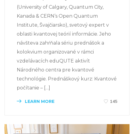
(University of Calgary, Quantum City,
Kanada & CERN’s Open Quantum
Institute, Švajčiarsko), svetový expert v
oblasti kvantovej teórií informácie. Jeho
návšteva zahŕňala sériu prednášok a
kolokvium organizované v rámci
vzdelávacích eduQUTE aktivít
Národného centra pre kvantové
technológie. Prednáškový kurz: Kvantové
počítanie – […]
LEARN MORE
145