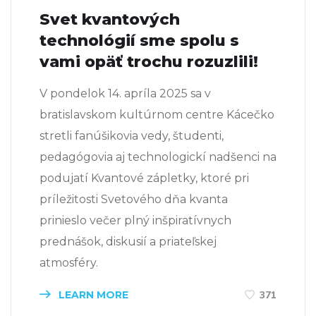
Svet kvantových
technológií sme spolu s
vami opäť trochu rozuzlili!
V pondelok 14. apríla 2025 sa v
bratislavskom kultúrnom centre Kácečko
stretli fanúšikovia vedy, študenti,
pedagógovia aj technologickí nadšenci na
podujatí Kvantové zápletky, ktoré pri
príležitosti Svetového dňa kvanta
prinieslo večer plný inšpiratívnych
prednášok, diskusií a priateľskej
atmosféry.
LEARN MORE
371