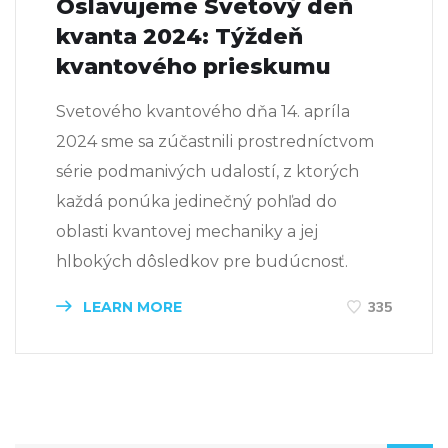
Oslavujeme Svetový deň
kvanta 2024: Týždeň
kvantového prieskumu
Svetového kvantového dňa 14. apríla
2024 sme sa zúčastnili prostredníctvom
série podmanivých udalostí, z ktorých
každá ponúka jedinečný pohľad do
oblasti kvantovej mechaniky a jej
hlbokých dôsledkov pre budúcnosť.
LEARN MORE
335